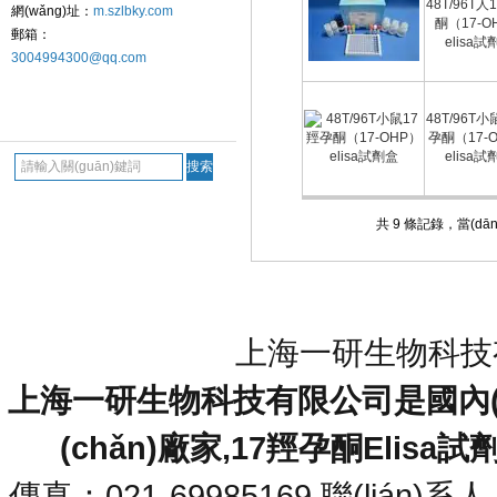
48T/96T人
網(wǎng)址：
m.szlbky.com
酮（17-O
郵箱：
elisa試
3004994300@qq.com
48T/96T小
搜索 Search
孕酮（17-
elisa試
共 9 條記錄，當(d
網(wǎng)站首頁
|
關(guān)于我們
|
產(chǎn)品展示
|
上海一研生物科技有
上海一研生物科技有限公司是國內(nèi
(chǎn)廠家,17羥孕酮Elisa
傳真：021-69985169 聯(lián