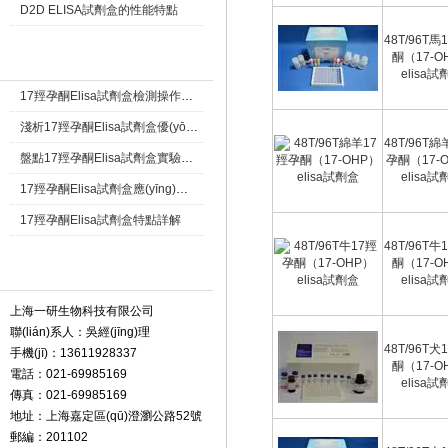
D2D ELISA試劑盒的性能特點
48T/96T馬
酮（17-O
相關(guān)文章 Article
elisa試
17羥孕酮Elisa試劑盒檢測操作注意
淺析17羥孕酮Elisa試劑盒優(yōu)點
48T/96T綿
盤點17羥孕酮Elisa試劑盒實驗的那些操作細(xì)節(jié)
孕酮（17-
elisa試
17羥孕酮Elisa試劑盒應(yīng)用免疫檢測技術(shù)原理
17羥孕酮Elisa試劑盒特點詳解
48T/96T牛
酮（17-O
聯(lián)系我們 Contact
elisa試
上海一研生物科技有限公司
聯(lián)系人：吳經(jīng)理
48T/96T犬
手機(jī)：13611928337
酮（17-O
電話：021-69985169
elisa試
傳真：021-69985169
地址：上海嘉定區(qū)澄瀏公路52號
郵編：201102