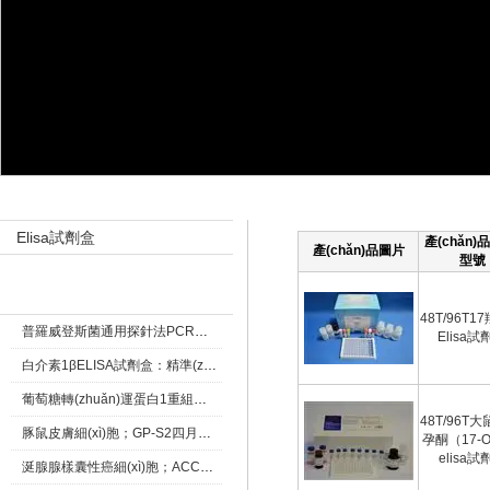
產(chǎn)品目錄 Product catalog
產(chǎn)品展示 Products
Elisa試劑盒
產(chǎn)
產(chǎn)品圖片
型號
新聞資訊 New
48T/96T1
普羅威登斯菌通用探針法PCR熒光定量試劑盒五一優(yōu)惠活動
Elisa試
白介素1βELISA試劑盒：精準(zhǔn)檢測炎癥標(biāo)志物的關(guān)鍵工具
葡萄糖轉(zhuǎn)運蛋白1重組兔單抗四月中旭優(yōu)惠
48T/96T大
豚鼠皮膚細(xì)胞；GP-S2四月優(yōu)惠活動
孕酮（17-
elisa試
涎腺腺樣囊性癌細(xì)胞；ACC-2 細(xì)胞株類特惠價格