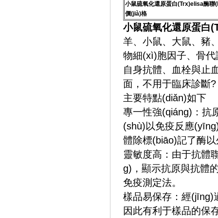
小鼠硫氧化還原蛋白(Trx)elisa酶聯(
價(jià)格
小鼠硫氧化還原蛋白(Trx)
羊、小鼠、大鼠、豬、兔、
物細(xì)胞因子、骨代
自身抗體、血栓
面，不用于臨床診斷?
主要特點(diǎn)如下
專一性強(qiáng)：
(shù)以免疫反應(yīn
體除標(biāo)記了酶
靈敏度高：由于抗體聯(l
g)，顯示抗原與抗體的
免疫測定法。
樣品易保存：經(jīng)
因此有利于樣品的保存