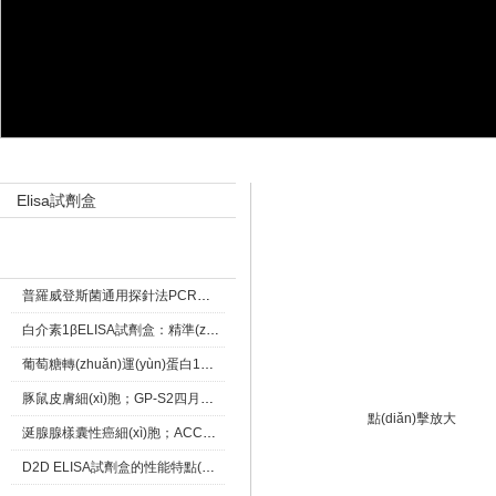
產(chǎn)品目錄 Product catalog
產(chǎn)品展示 Products
E
Elisa試劑盒
新聞資訊 New
普羅威登斯菌通用探針法PCR熒光定量試劑盒五一優(yōu)惠活動(dòng)
白介素1βELISA試劑盒：精準(zhǔn)檢測炎癥標(biāo)志物的關(guān)鍵工具
葡萄糖轉(zhuǎn)運(yùn)蛋白1重組兔單抗四月中旭優(yōu)惠
豚鼠皮膚細(xì)胞；GP-S2四月優(yōu)惠活動(dòng)
點(diǎn)擊放大
涎腺腺樣囊性癌細(xì)胞；ACC-2 細(xì)胞株類特惠價(jià)格
D2D ELISA試劑盒的性能特點(diǎn)