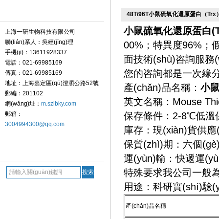
聯(lián)系我們 Contact
48T/96T小鼠硫氧化還原蛋白（Trx）e
小鼠硫氧化還原蛋白(Trx)
上海一研生物科技有限公司
聯(lián)系人：吳經(jīng)理
00%；特異度96%
手機(jī)：13611928337
面技術(shù)咨詢服務(w
電話：021-69985169
您的咨詢都是一次緣
傳真：021-69985169
地址：上海嘉定區(qū)澄瀏公路52號
產(chǎn)品名稱：
小鼠
郵編：201102
英文名稱：Mouse Thiore
網(wǎng)址：
m.szlbky.com
郵箱：
保存條件：2-8℃低溫
3004994300@qq.com
庫存：現(xiàn)貨供應(y
保質(zhì)期：六個(gè
搜索 Search
運(yùn)輸：快遞運(y
特殊要求我公司一般為
用途：科研實(shí)驗(y
產(chǎn)品名稱