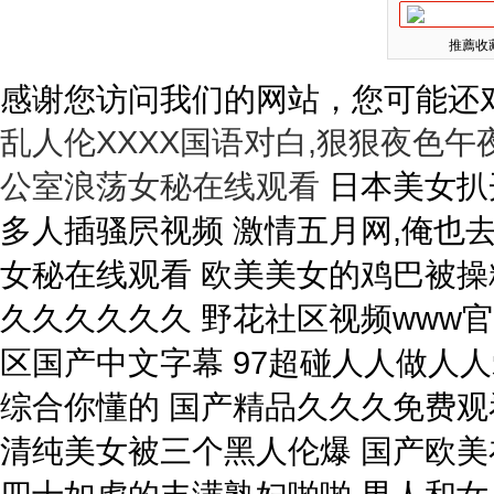
推薦收藏
感谢您访问我们的网站，您可能还
乱人伦XXXX国语对白,狠狠夜色午
公室浪荡女秘在线观看
日本美女扒开逼逼让你操 国内精品自在自线在免费 多人插骚屄视频 激情五月网,俺也去淫淫 亚洲色av天天天天天天 办公室浪荡女秘在线观看 欧美美女的鸡巴被操精液 久久人妻视频3乱一二区 色婷婷精品久久久久久久 野花社区视频www官网 一区二区三区成人色影院 一区二区三区国产中文字幕 97超碰人人做人人爱欧美 干小姐视频网站 国产亚洲欧美色综合你懂的 国产精品久久久免费观看 把逼水操出来吃 四川妹子操BBw操BB 清纯美女被三个黑人伦爆 国产欧美在线一区二区三 国产精品爽爽久久久表情 四十如虎的丰满熟妇啪啪 男人和女人毛片免费真人 超碰大香蕉免费在线观看 真实的男女日皮全黄视频 中文字幕一区三区在线播放 大肉帮小穴视频 久久久噜噜噜久久久中文 波多野结衣无删减无打码 久久久久久久精品免费看 黄色强奸美女视频在线看 插嫩疼她喊软粉摸的视频 2020精品一区二区三区 AV大鸡巴在线 星空传媒av资源共享站 丝袜 亚洲 另类 欧美 久久乐国产综合亚洲精品 日本欧美一区二区三区免费 丁香五月天网站 亚洲无人区电影在线观看 操入你的小sao逼AV 小小特级黄色视频免费看 国产盗摄国产盗摄视频在线 波多野结衣无删减无打码 国产馆按摩A∨在线播放 美国夜色男女日老女人比 中文字幕的日韩爱情电影 免费观看操小逼 光棍影院一区二区三区四 操入你的小sao逼AV 男女日逼短视频软件下载 丁香五月天网站 伊人久久大线蕉香港三级 37p粉嫩大胆色噜噜噜 国产精品啪啪啪免费观看 女人大浪逼操女人小嫩逼 377p欧美日本大胆噜噜 女生张开腿给男生捅视频 欧美日韩第一页 亚洲成女人图区一区二区 人禽交欧美网站2020 亚洲成av一区二区三区 91网站嗯嗯啊啊啪啪啪 黑人操空姐的大阴道视频 亚洲欧美日韩国产精品一区 国产精品久久99简爱亚洲 久久久久久久久久久网站 久久综合日韩精品色亚洲 欧美美女操逼逼破处大全 国产成人第一页在线视频 大香蕉视频这里只有精品 国产愉拍自愉免费第1页 欧美日韩第一页 五十路六十路七十路熟妇 免费看无码片A 亲近怀孕乱子伦免费视频 日韩精品欧美在线视频在线 淫叫大鸡巴束缚挣扎视频 小骚货水真多操死你视频 亚洲另类图片小说综合网 日本一区二区三区欧美激情 亚洲国产婷婷六月丁香伊 大鸡巴好棒骚穴想要视频 蜜臀avxxx在线播放 亚洲欧美综合精品app 亚洲丰满少妇xxxxx 女人大浪逼操女人小嫩逼 AV黄片国产一级在线看 91九色蝌蚪窝 帅哥男女操网站 嗯～啊～被弄到高潮视频 亚洲欧美日本在线观看视频 国产无遮挡又爽免费视频 亚州**色毛片免费观看 一本大道在线道 日逼操死你av 久久精品国产波多野结衣 白丝丝袜美美女被躁AV 日本不卡色视频在线观看 白白色免费视频 拔丝袜网址丢了 久久99精品综合国产女同 精品国产亚洲一区二区三区 久久久精品亚洲白浆无码 日本禁区一区二区三区四区 成 人 色综合 综合网站 大鸡巴操B网站 国内91三级片 免费看操逼黄片 青娱乐在线经典 日韩成人性视频在线观看 久久久久精品人妻al黑 屄高潮视频小妹 2020亚洲欧美天堂网 亚洲男人av天堂男人社区 日本免费一区久久人人澡 吃胸揉胸膜下刺激的视频 任我爽精品视频在线播放 操五十岁女人操视频看看 日逼操死你av 欧美人妻免费看一区二区 好大好硬好粗好深的视频 营口地区92号汽油价格 老妇女内射国语对白九色 日韩欧美午夜福利在线观看 死人操逼女人操 久久噜国产精品拍拍拍拍 国产欧美日韩久久综合精品 亚洲国产一区二区三区久久 日韩国产一区二区麻豆欧美 美女被操逼黄色网站觀看 亚洲乱码中文字幕在线观看 日韩高清不卡免费一区二区 1000部精品久久久久久 中国男生操美丽御姐鸡巴 激情综合网 黄色成人网 男人日女人逼视频和图片 操逼大鸡巴操逼操进逼里 高清性三级交视频在线观看 亚洲精久久一区二区三区 爆操美女的软件在线观看 日操小美女的骚逼 视频 69色视频日韩在线视频 99精品中文字幕久久久 国产精品欧美日韩区二区 久久婷综合五月天啪网夜 操美女小逼视频 夜雨直播nba 就去色自拍偷拍亚洲色图 男人草女人资源电影免费 美利坚合众国 亚洲色图 爱鲁鲁在线视频免费观看 在线一区二区三区高清视频 免费观看操小逼 欧美特黄一级片久久久久 宅宅少妇无码 黄色一级视频网 亚洲中文字幕无码手机版 国产成人无码a区在线观 艳妇乳肉豪妇荡乳XXX 黄色伦理片一区二区三区 无码成a∧人片在线播放 一区二区三区四自拍偷拍 久久久高清一区二区三区 色哟哟网站在线免费观看 H精品视频在线观看不卡 日本久久综合久久鬼色g 日韩高清在线一区二区三区 性爱a片高清无码免费看 超碰香蕉人人网99精品 日本三级限岛国在线观看 狠狠的干性视频 色av一区二区三区四区 大鸡巴操屄黄片 很污很黄的网站在线观看 免费摸男生的ww的视频 大鸡吧操逼软件 在线视频高清屄屄屄屄屄 在线播放免费黄片亚洲区 一级欧美黄片欧美一级黄片 色老板在线精品免费视频 东北老熟妇啪啪露脸视频 999精品成人无码视频 天天干天天操天天爽av 看国产大鸡巴操美女骚逼 久久亚洲国产成人精品小说 好好热精品视频在线观看 亚洲一区二区精品线观看 国产9999久久久久久久 高跟翘臀老师后进式视频 亚洲天堂免费在线观看色 国产 日韩 欧美 三级 欧美精品欧美一区二区少 操逼视频123 日本欧美国产污黄在线观看 大鸡吧操逼逼逼 黑人furry暴操尻逼 爽?好大?快?深点自慰 狠狠干高清成人二区三区 在线免费观看日本中文字幕 男人日女人逼视频和图片 内射中出日韩高清在线播放 自拍偷拍 视频一区二区 97碰久日韩视频在线观看 AV天堂一区二区gay 自拍偷拍亚洲激情欧美激情 久久久2019中文字幕 久久免费视亚洲无码视频 国产呦系列在线观看免费 国产一级农村尻