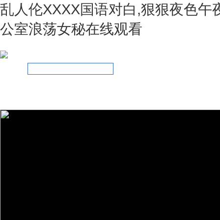
乱人伦XXXX国语对白,狠狠夜色午
公室浪荡女秘在线观看
網(wǎng)站首頁
關(guān)于我們
新聞資訊
產(chǎn)品展示