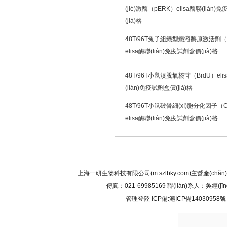
(jié)激酶（pERK）elisa酶聯(lián
(jià)格
48T/96T兔子組織型纖溶酶原激活劑（t
elisa酶聯(lián)免疫試劑盒價(jià)格
48T/96T小鼠溴脫氧核苷（BrdU）eli
(lián)免疫試劑盒價(jià)格
48T/96T小鼠破骨細(xì)胞分化因子（
elisa酶聯(lián)免疫試劑盒價(jià)格
網(wǎng)站首頁
|
關(guān)于我們
|
產(chǎn)品展示
|
上海一研生物科技有限公司(m.szlbky.com)主營產(chǎn)
傳真：021-69985169 聯(lián)系人：吳經
管理登陸
ICP備:
滬ICP備14030958號