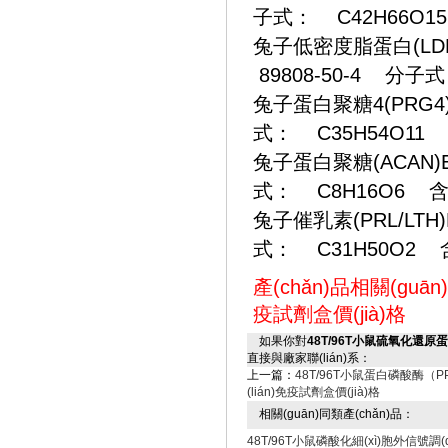
子式： C42H66O1
兔子低密度脂蛋白(LDL-C)E
89808-50-4 分子
兔子蛋白聚糖4(PRG4)E
式： C35H54O11
兔子蛋白聚糖(ACAN)ELI
式： C8H16O6 含
兔子催乳素(PRL/LTH)E
式： C31H50O2 
產(chǎn)品相關(guā
疫試劑盒價(jià)格
如果你對
48T/96T小鼠硫氧化還原蛋白（
直接與廠家聯(lián)系：
上一篇：
48T/96T小鼠蛋白磷酸酶（PP）
(lián)免疫試劑盒價(jià)格
相關(guān)同類產(chǎn)品：
48T/96T小鼠磷酸化細(xì)胞外信號調(d